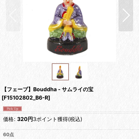
【フェーブ】Bouddha - サムライの宝
[
F15102802_B6-R
]
価格
:
320
円
3ポイント獲得
(税込)
60点