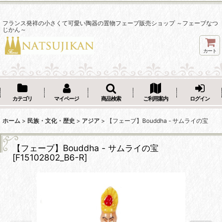
フランス発祥の小さくて可愛い陶器の置物フェーブ販売ショップ ～フェーブなつ
じかん～
カート
カテゴリ
マイページ
商品検索
ご利用案内
ログイン
ホーム
>
民族・文化・歴史
>
アジア
>
【フェーブ】Bouddha - サムライの宝
【フェーブ】Bouddha - サムライの宝
[
F15102802_B6-R
]