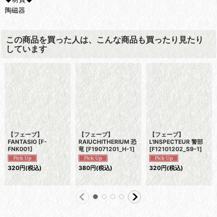
陶磁器
この商品を買った人は、こんな商品も買ったり見たり
しています
【フェーブ】
【フェーブ】
【フェーブ】
FANTASIO
[
F-
RAIUCHITHERIUM 恐
L'INSPECTEUR 警部
FNK001
]
竜
[
F19071201_H-1
]
[
F12101202_S9-1
]
320
円
(税込)
380
円
(税込)
320
円
(税込)