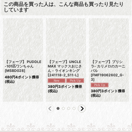
この商品を買った人は、こんな商品も買ったり見たり
しています
【フェーブ】 PUDDLE
【フェーブ】UNCLE
【フェーブ】プリシ
-101匹ワンちゃん
MAX マックスおじさ
ラ- カリメロのカーニ
[
MSBD028
]
ん - ライオンキング
バル
[
241118-2_S11-L
]
[
FMF19062602_G-
480
円
4ポイント獲得
3
]
(税込)
380
円
3ポイント獲得
(税込)
380
円
3ポイント獲得
(税込)