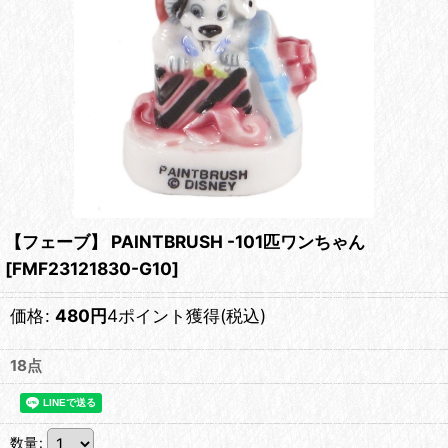
【フェーブ】 PAINTBRUSH -101匹ワンちゃん
[
FMF23121830-G10
]
価格
:
480
円
4ポイント獲得
(税込)
18点
数量
: