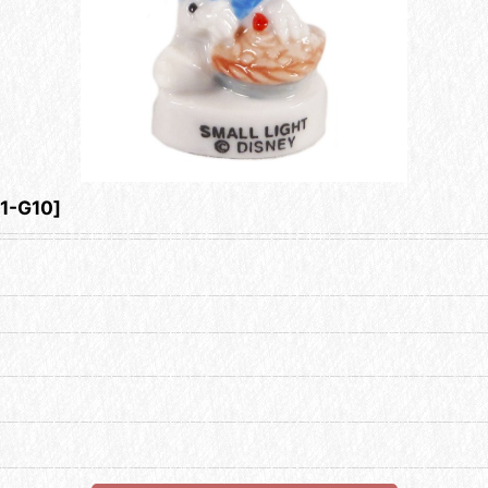
1-G10
]