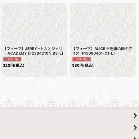
【フェーブ】JERRY -トムとジェリ
【フェーブ】ALICE 不思議の国のア
ー ACADEMY
[
F23042104_B3-L
]
リス
[
F15060401-C1-L
]
320
円
(税込)
380
円
(税込)