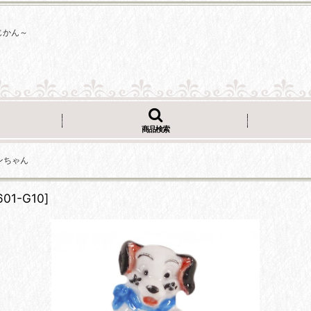
じかん～
商品検索
ワンちゃん
601-G10
]