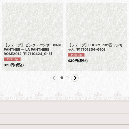
【フェーブ】 ピンク・パンサーPINK
【フェーブ】LUCKY -101匹ワンち
PANTHER ー LA PANTHERE
ゃん
[
F17101804-G10
]
ROSE2012
[
F17110424_G-5
]
430
円
(税込)
320
円
(税込)