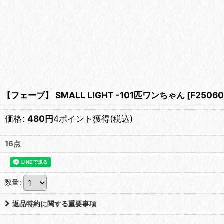
【フェーブ】 SMALL LIGHT -101匹ワンちゃん
[
F25060
価格
:
480
円
4ポイント獲得
(税込)
16点
数量
:
返品特約に関する重要事項