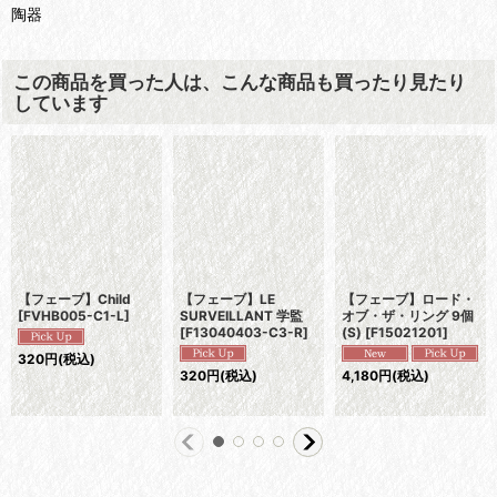
陶器
この商品を買った人は、こんな商品も買ったり見たり
しています
【フェーブ】Child
【フェーブ】LE
【フェーブ】ロード・
[
FVHB005-C1-L
]
SURVEILLANT 学監
オブ・ザ・リング 9個
[
F13040403-C3-R
]
(S)
[
F15021201
]
320
円
(税込)
320
円
(税込)
4,180
円
(税込)