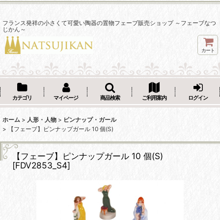
フランス発祥の小さくて可愛い陶器の置物フェーブ販売ショップ ～フェーブなつ
じかん～
カート
カテゴリ
マイページ
商品検索
ご利用案内
ログイン
ホーム
>
人形・人物
>
ピンナップ・ガール
>
【フェーブ】ピンナップガール 10 個(S)
【フェーブ】ピンナップガール 10 個(S)
[
FDV2853_S4
]