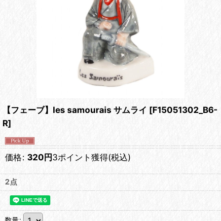
【フェーブ】les samourais サムライ
[
F15051302_B6-
R
]
価格
:
320
円
3ポイント獲得
(税込)
2点
数量
: