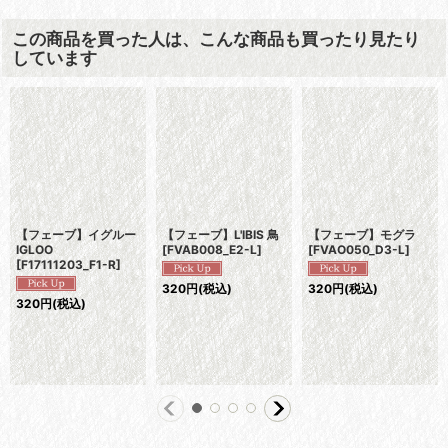
この商品を買った人は、こんな商品も買ったり見たり
しています
【フェーブ】イグルー
【フェーブ】L'IBIS 鳥
【フェーブ】モグラ
IGLOO
[
FVAB008_E2-L
]
[
FVAO050_D3-L
]
[
F17111203_F1-R
]
320
円
(税込)
320
円
(税込)
320
円
(税込)