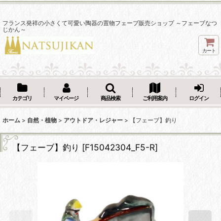
フランス発祥の小さくて可愛い陶器の置物フェーブ販売ショップ ～フェーブなつ
じかん～
カート
カテゴリ
マイページ
商品検索
ご利用案内
ログイン
ホーム
>
自然・植物
>
アウトドア・レジャー
>
【フェーブ】釣り
【フェーブ】釣り
[
F15042304_F5-R
]