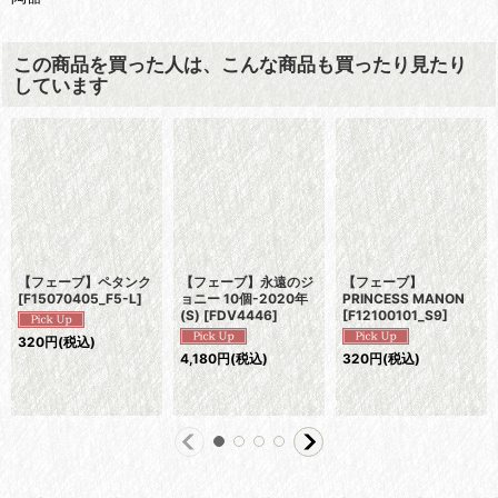
この商品を買った人は、こんな商品も買ったり見たり
しています
【フェーブ】ペタンク
【フェーブ】永遠のジ
【フェーブ】
[
F15070405_F5-L
]
ョニー 10個-2020年
PRINCESS MANON
(S)
[
FDV4446
]
[
F12100101_S9
]
320
円
(税込)
4,180
円
(税込)
320
円
(税込)