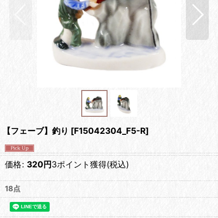
【フェーブ】釣り
[
F15042304_F5-R
]
価格
:
320
円
3ポイント獲得
(税込)
18点