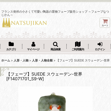
フランス発祥の小さくて可愛い陶器の置物フェーブ販売ショップ ～フェーブなつ
じかん～
カート
カテゴリ
マイページ
商品検索
ご利用案内
ログイン
ホーム
>
人形・人物
>
人形・人物全般
>
【フェーブ】SUEDE スウェーデン-世界
【フェーブ】SUEDE スウェーデン-世界
[
F14071701_S9-W
]