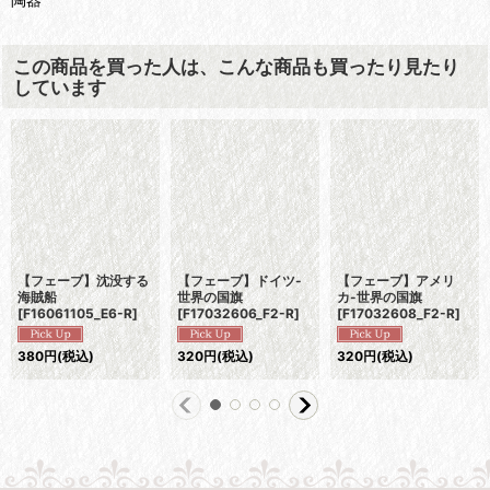
この商品を買った人は、こんな商品も買ったり見たり
しています
【フェーブ】沈没する
【フェーブ】ドイツ-
【フェーブ】アメリ
海賊船
世界の国旗
カ-世界の国旗
[
F16061105_E6-R
]
[
F17032606_F2-R
]
[
F17032608_F2-R
]
380
円
(税込)
320
円
(税込)
320
円
(税込)