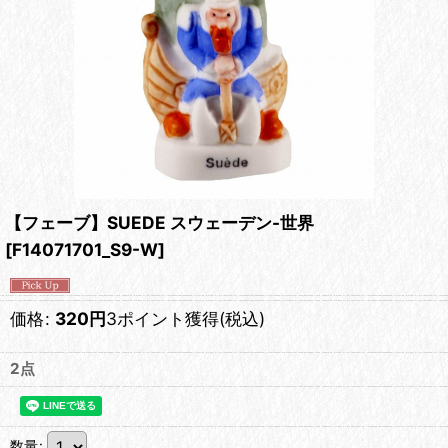
【フェーブ】SUEDE スウェーデン-世界
[
F14071701_S9-W
]
価格
:
320
円
3ポイント獲得
(税込)
2点
数量
: