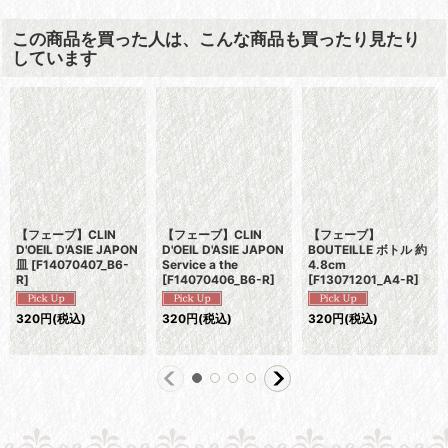
この商品を買った人は、こんな商品も買ったり見たり
しています
【フェーブ】CLIN
【フェーブ】CLIN
【フェーブ】
D'OEIL D'ASIE JAPON
D'OEIL D'ASIE JAPON
BOUTEILLE ボトル 約
皿
[
F14070407_B6-
Service a the
4.8cm
R
]
[
F14070406_B6-R
]
[
F13071201_A4-R
]
320
円
(税込)
320
円
(税込)
320
円
(税込)