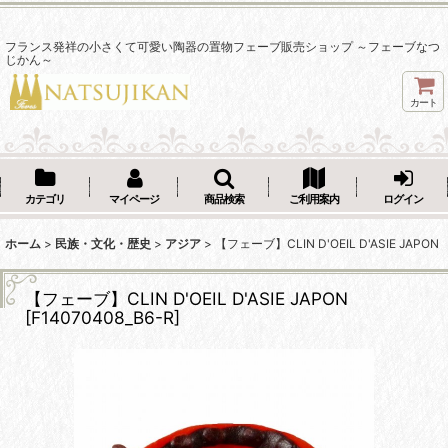
フランス発祥の小さくて可愛い陶器の置物フェーブ販売ショップ ～フェーブなつ
じかん～
カート
カテゴリ
マイページ
商品検索
ご利用案内
ログイン
ホーム
>
民族・文化・歴史
>
アジア
>
【フェーブ】CLIN D'OEIL D'ASIE JAPON
【フェーブ】CLIN D'OEIL D'ASIE JAPON
[
F14070408_B6-R
]