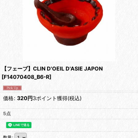
【フェーブ】CLIN D'OEIL D'ASIE JAPON
[
F14070408_B6-R
]
価格
:
320
円
3ポイント獲得
(税込)
5点
数量
: