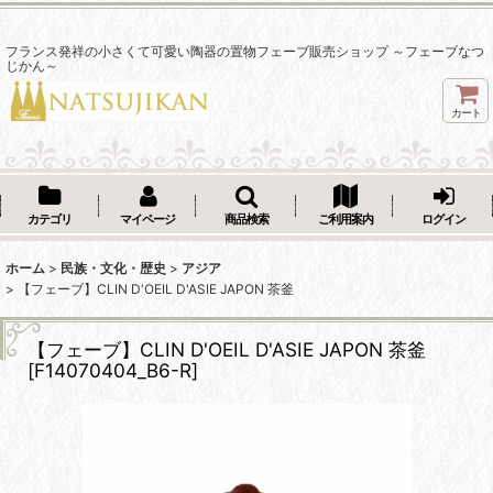
フランス発祥の小さくて可愛い陶器の置物フェーブ販売ショップ ～フェーブなつ
じかん～
カート
カテゴリ
マイページ
商品検索
ご利用案内
ログイン
ホーム
>
民族・文化・歴史
>
アジア
>
【フェーブ】CLIN D'OEIL D'ASIE JAPON 茶釜
【フェーブ】CLIN D'OEIL D'ASIE JAPON 茶釜
[
F14070404_B6-R
]