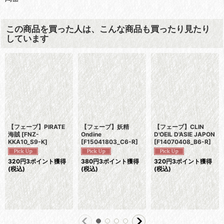
この商品を買った人は、こんな商品も買ったり見たり
しています
【フェーブ】PIRATE
【フェーブ】妖精
【フェーブ】CLIN
海賊
[
FNZ-
Ondine
D'OEIL D'ASIE JAPON
KKA10_S9-K
]
[
F15041803_C6-R
]
[
F14070408_B6-R
]
320
円
3ポイント獲得
380
円
3ポイント獲得
320
円
3ポイント獲得
(税込)
(税込)
(税込)