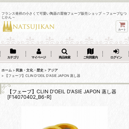
フランス発祥の小さくて可愛い陶器の置物フェーブ販売ショップ ～フェーブなつ
じかん～
カート
カテゴリ
マイページ
商品検索
ご利用案内
ログイン
ホーム
>
民族・文化・歴史
>
アジア
>
【フェーブ】CLIN D'OEIL D'ASIE JAPON 蒸し器
【フェーブ】CLIN D'OEIL D'ASIE JAPON 蒸し器
[
F14070402_B6-R
]