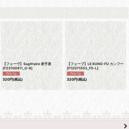
【フェーヴ】Sagittaire 射手座
【フェーブ】LE KUNG-FU カンフー
[
F23100411_G-8
]
[
F12071503_F5-L
]
320
円
(税込)
320
円
(税込)