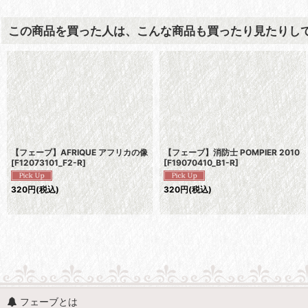
この商品を買った人は、こんな商品も買ったり見たりし
【フェーブ】AFRIQUE アフリカの像
【フェーブ】消防士 POMPIER 2010
[
F12073101_F2-R
]
[
F19070410_B1-R
]
320
円
(税込)
320
円
(税込)
フェーブとは