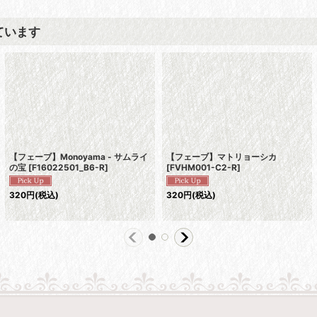
ています
【フェーブ】Monoyama - サムライ
【フェーブ】マトリョーシカ
の宝
[
F16022501_B6-R
]
[
FVHM001-C2-R
]
320
円
(税込)
320
円
(税込)