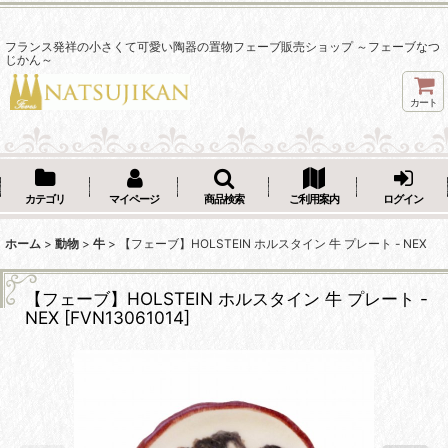
フランス発祥の小さくて可愛い陶器の置物フェーブ販売ショップ ～フェーブなつ
じかん～
カート
カテゴリ
マイページ
商品検索
ご利用案内
ログイン
ホーム
>
動物
>
牛
>
【フェーブ】HOLSTEIN ホルスタイン 牛 プレート - NEX
【フェーブ】HOLSTEIN ホルスタイン 牛 プレート -
NEX
[
FVN13061014
]