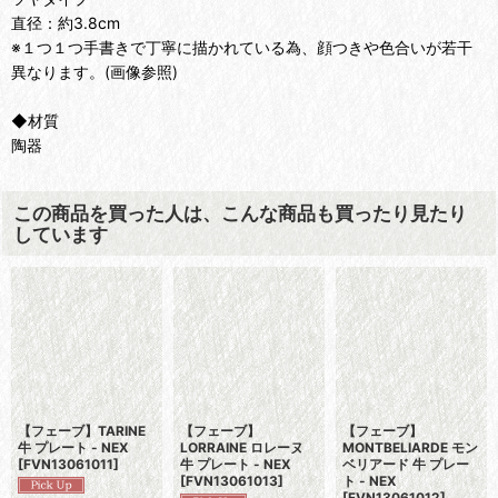
直径：約3.8cm
※１つ１つ手書きで丁寧に描かれている為、顔つきや色合いが若干
異なります。(画像参照)
◆材質
陶器
この商品を買った人は、こんな商品も買ったり見たり
しています
【フェーブ】TARINE
【フェーブ】
【フェーブ】
牛 プレート - NEX
LORRAINE ロレーヌ
MONTBELIARDE モン
[
FVN13061011
]
牛 プレート - NEX
ベリアード 牛 プレー
[
FVN13061013
]
ト - NEX
[
FVN13061012
]