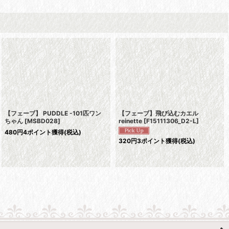
【フェーブ】 PUDDLE -101匹ワン
【フェーブ】飛び込むカエル
ちゃん
[
MSBD028
]
reinette
[
F15111306_D2-L
]
480
円
4ポイント獲得
(税込)
320
円
3ポイント獲得
(税込)