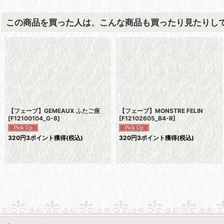
この商品を買った人は、こんな商品も買ったり見たりし
【フェーブ】GEMEAUX ふたご座
【フェーブ】MONSTRE FELIN
[
F12100104_G-8
]
[
F12102605_B4-R
]
320
円
3ポイント獲得
(税込)
320
円
3ポイント獲得
(税込)