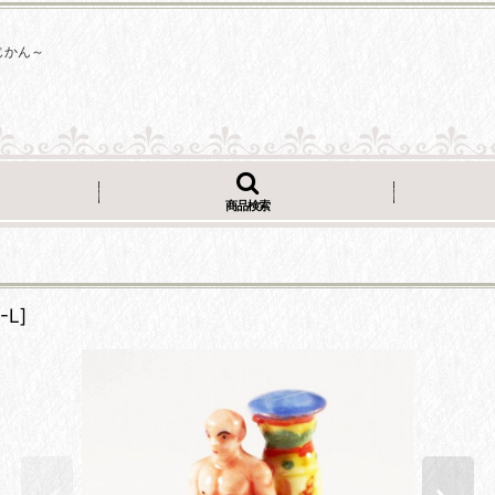
じかん～
商品検索
-L
]