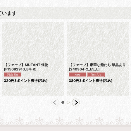
ています
【フェーブ】MUTANT 怪物
【フェーブ】豪華な船たち 単品あり
[
F15082910_B4-R
]
[
240904-2_E5_L
]
320
円
3ポイント獲得
(税込)
380
円
3ポイント獲得
(税込)