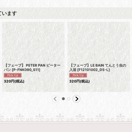
ています
【フェーブ】 PETER PAN ピーター
【フェーブ】LE BAIN てんとう虫の
パン
[
P-FNK090_S11
]
入浴
[
F12101002_D5-L
]
320
円
(税込)
320
円
(税込)