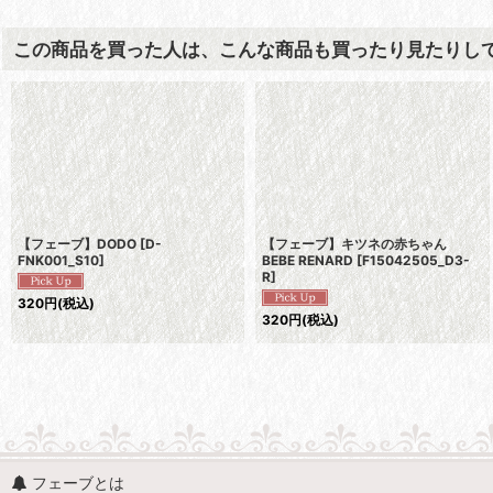
この商品を買った人は、こんな商品も買ったり見たりし
【フェーブ】DODO
[
D-
【フェーブ】キツネの赤ちゃん
FNK001_S10
]
BEBE RENARD
[
F15042505_D3-
R
]
320
円
(税込)
320
円
(税込)
フェーブとは