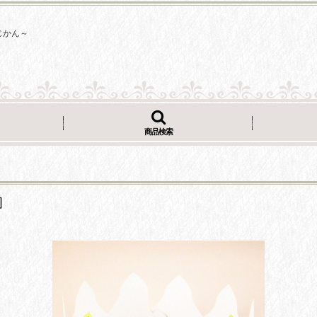
じかん～
商品検索
]