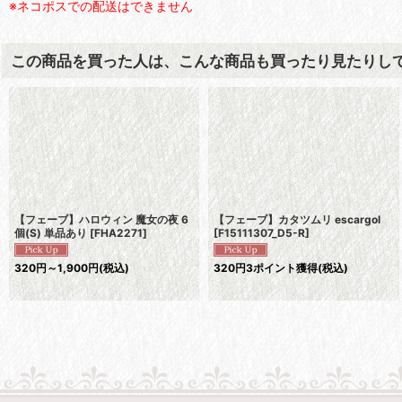
※ネコポスでの配送はできません
この商品を買った人は、こんな商品も買ったり見たりし
【フェーブ】ハロウィン 魔女の夜 6
【フェーブ】カタツムリ escargol
個(S) 単品あり
[
FHA2271
]
[
F15111307_D5-R
]
320
円
～1,900
円
(税込)
320
円
3ポイント獲得
(税込)