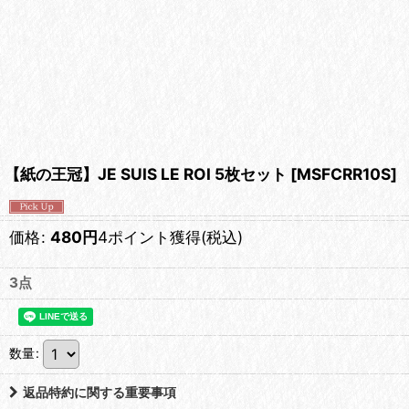
【紙の王冠】JE SUIS LE ROI 5枚セット
[
MSFCRR10S
]
価格
:
480
円
4ポイント獲得
(税込)
3点
数量
:
返品特約に関する重要事項