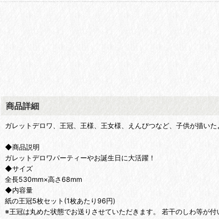
商品詳細
ガレットデロワ、王冠、王様、王女様、えんぴつなど、子供が描いた
◆商品説明
ガレットデロワパーティーやお誕生日に大活躍！
◆サイズ
全長530mm×高さ68mm
◆内容量
紙の王冠5枚セット(1枚あたり96円)
※王冠は丸めた状態でお送りさせていただきます。 若干のしわ等が