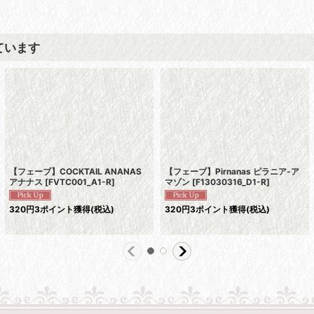
ています
【フェーブ】COCKTAIL ANANAS
【フェーブ】Pirnanas ピラニア-ア
アナナス
[
FVTC001_A1-R
]
マゾン
[
F13030316_D1-R
]
320
円
3ポイント獲得
(税込)
320
円
3ポイント獲得
(税込)