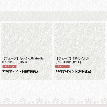
【フェーブ】ちいさな蜂 abeille
【フェーブ】2頭のイルカ
[
F15111305_D5-R
]
[
F15041811_D1-L
]
320
円
3ポイント獲得
(税込)
380
円
3ポイント獲得
(税込)