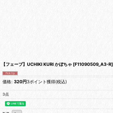
【フェーブ】UCHIKI KURI かぼちゃ
[
F11090509_A3-R
]
価格
:
320
円
3ポイント獲得
(税込)
3点