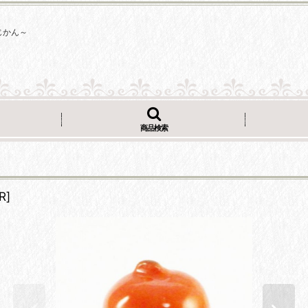
じかん～
商品検索
R
]