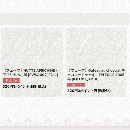
【フェーブ】HUTTE AFRICAINE -
【フェーブ】Gateau au chocolat チ
アフリカの小屋
[
FVWA002_F2-L
]
ョコレートケーキ - EPI FOLIE 2005
年
[
IFBT011_A2-R
]
320
円
3ポイント獲得
(税込)
320
円
3ポイント獲得
(税込)