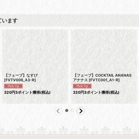
ています
【フェーブ】なすび
【フェーブ】COCKTAIL ANANAS
[
FVTV006_A3-R
]
アナナス
[
FVTC001_A1-R
]
320
円
3ポイント獲得
(税込)
320
円
3ポイント獲得
(税込)