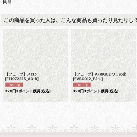
陶器
この商品を買った人は、こんな商品も買ったり見たりし
【フェーブ】メロン
【フェーブ】AFRIQUE ワラの家
[
F11072315_A3-R
]
[
FVBO012_F2-L
]
320
円
3ポイント獲得
(税込)
320
円
3ポイント獲得
(税込)