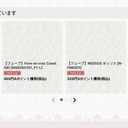
ています
【フェーブ】Feve en vrac Canet
【フェーブ】NESSUS ネッソス
[
N-
(M)
[
MSE060101_F1-L
]
FNK001
]
450
円
4ポイント獲得
(税込)
320
円
3ポイント獲得
(税込)