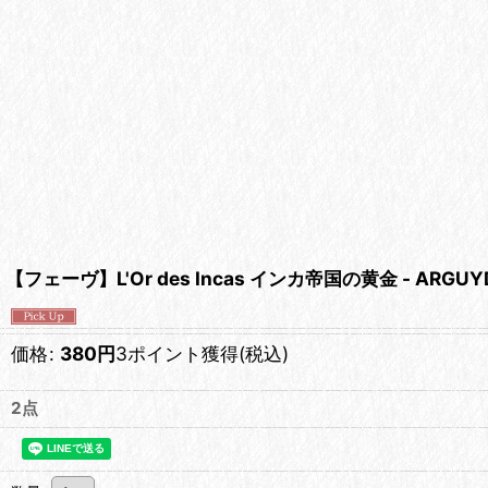
【フェーヴ】L'Or des Incas インカ帝国の黄金 - ARGUY
価格
:
380
円
3ポイント獲得
(税込)
2点