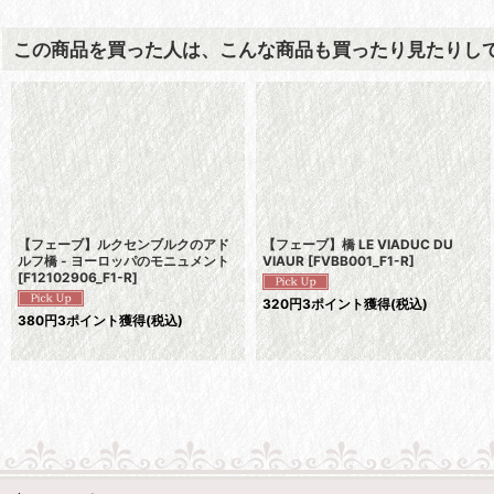
この商品を買った人は、こんな商品も買ったり見たりし
【フェーブ】ルクセンブルクのアド
【フェーブ】橋 LE VIADUC DU
ルフ橋 - ヨーロッパのモニュメント
VIAUR
[
FVBB001_F1-R
]
[
F12102906_F1-R
]
320
円
3ポイント獲得
(税込)
380
円
3ポイント獲得
(税込)