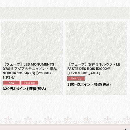
【フェーブ】LES MONUMENTS
【フェーブ】女神ミネルヴァ - LE
D’ASIE アジアのモニュメント 単品 -
FASTE DES ROIS II2002年
NORDIA 1995年 (S)
[
220607-
[
F12070305_A6-L
]
1_F3-L
]
380
円
3ポイント獲得
(税込)
320
円
3ポイント獲得
(税込)