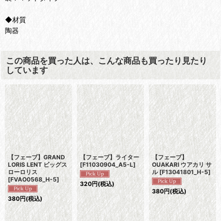
◆材質
陶器
この商品を買った人は、こんな商品も買ったり見たり
しています
【フェーブ】GRAND
【フェーブ】ライター
【フェーブ】
LORIS LENT ビッグス
[
F11030904_A5-L
]
OUAKARI ウアカリ サ
ローロリス
ル
[
F13041801_H-5
]
[
FVAO0568_H-5
]
320
円
(税込)
380
円
(税込)
380
円
(税込)