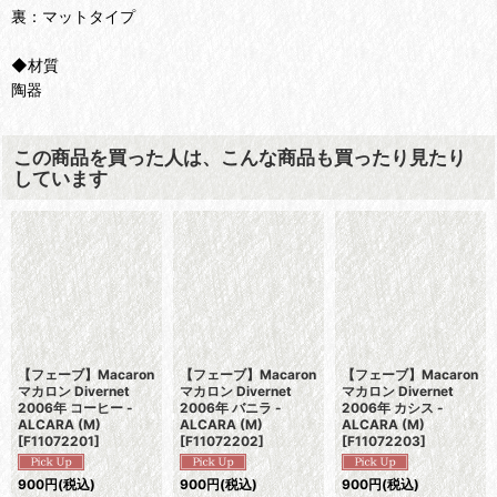
裏：マットタイプ
◆材質
陶器
この商品を買った人は、こんな商品も買ったり見たり
しています
【フェーブ】Macaron
【フェーブ】Macaron
【フェーブ】Macaron
マカロン Divernet
マカロン Divernet
マカロン Divernet
2006年 コーヒー -
2006年 バニラ -
2006年 カシス -
ALCARA (M)
ALCARA (M)
ALCARA (M)
[
F11072201
]
[
F11072202
]
[
F11072203
]
900
円
(税込)
900
円
(税込)
900
円
(税込)