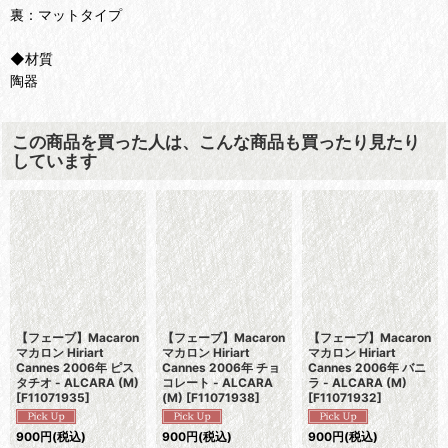
裏：マットタイプ
◆材質
陶器
この商品を買った人は、こんな商品も買ったり見たり
しています
【フェーブ】Macaron
【フェーブ】Macaron
【フェーブ】Macaron
マカロン Hiriart
マカロン Hiriart
マカロン Hiriart
Cannes 2006年 ピス
Cannes 2006年 チョ
Cannes 2006年 バニ
タチオ - ALCARA (M)
コレート - ALCARA
ラ - ALCARA (M)
[
F11071935
]
(M)
[
F11071938
]
[
F11071932
]
900
円
(税込)
900
円
(税込)
900
円
(税込)