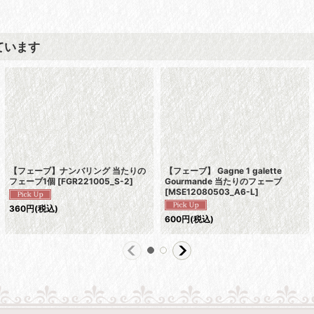
ています
【フェーブ】ナンバリング 当たりの
【フェーブ】 Gagne 1 galette
フェーブ1個
[
FGR221005_S-2
]
Gourmande 当たりのフェーブ
[
MSE12080503_A6-L
]
360
円
(税込)
600
円
(税込)