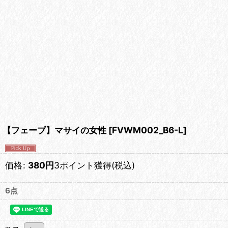
【フェーブ】マサイの女性
[
FVWM002_B6-L
]
価格
:
380
円
3ポイント獲得
(税込)
6点