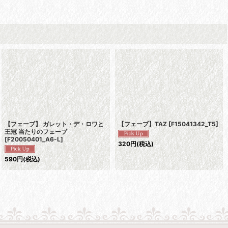
【フェーブ】 ガレット・デ・ロワと
【フェーブ】TAZ
[
F15041342_T5
]
王冠 当たりのフェーブ
[
F20050401_A6-L
]
320
円
(税込)
590
円
(税込)