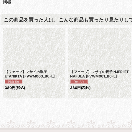
陶器
この商品を買った人は、こんな商品も買ったり見たりし
【フェーブ】マサイの親子
【フェーブ】マサイの親子 NJERI ET
ETANIKTA
[
FVWM003_B6-L
]
NAFULA
[
FVWM001_B6-L
]
380
円
(税込)
380
円
(税込)