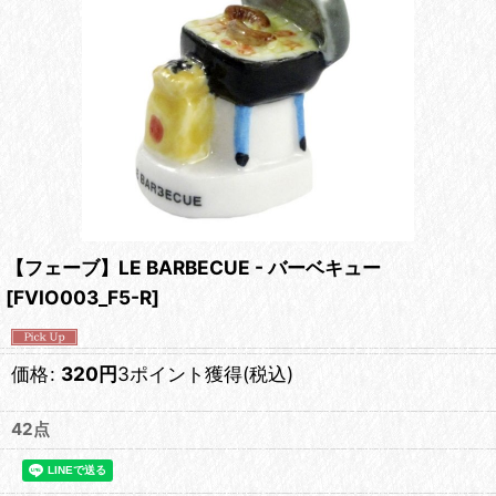
【フェーブ】LE BARBECUE - バーベキュー
[
FVIO003_F5-R
]
価格
:
320
円
3ポイント獲得
(税込)
42点