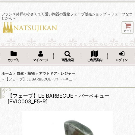
フランス発祥の小さくて可愛い陶器の置物フェーブ販売ショップ ～フェーブなつ
じかん～
カート
カテゴリ
マイページ
商品検索
ご利用案内
ログイン
ホーム
>
自然・植物
>
アウトドア・レジャー
>
【フェーブ】LE BARBECUE - バーベキュー
【フェーブ】LE BARBECUE - バーベキュー
[
FVIO003_F5-R
]