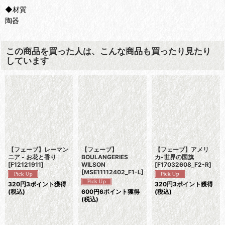
◆材質
陶器
この商品を買った人は、こんな商品も買ったり見たり
しています
【フェーブ】レーマン
【フェーブ】
【フェーブ】アメリ
ニア - お花と香り
BOULANGERIES
カ-世界の国旗
[
F12121911
]
WILSON
[
F17032608_F2-R
]
[
MSE11112402_F1-L
]
320
円
3ポイント獲得
320
円
3ポイント獲得
(税込)
600
円
6ポイント獲得
(税込)
(税込)