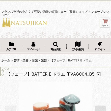
フランス発祥の小さくて可愛い陶器の置物フェーブ販売ショップ ～フェーブなつ
じかん～
カート
カテゴリ
マイページ
商品検索
ご利用案内
ログイン
ホーム
>
芸術・楽器
>
音楽・楽器
>
【フェーブ】BATTERIE ドラム
【フェーブ】BATTERIE ドラム
[
FVAG004_B5-R
]