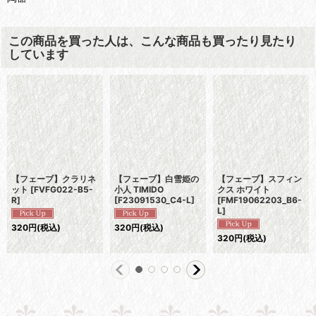
この商品を買った人は、こんな商品も買ったり見たり
しています
【フェーブ】クラリネ
【フェーブ】白雪姫の
【フェーブ】スフィン
ット
[
FVFG022-B5-
小人 TIMIDO
クス ホワイト
R
]
[
F23091530_C4-L
]
[
FMF19062203_B6-
L
]
320
円
(税込)
320
円
(税込)
320
円
(税込)