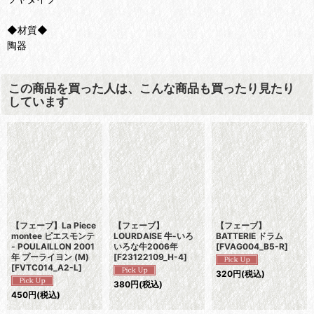
◆材質◆
陶器
この商品を買った人は、こんな商品も買ったり見たり
しています
【フェーブ】La Piece
【フェーブ】
【フェーブ】
montee ピエスモンテ
LOURDAISE 牛-いろ
BATTERIE ドラム
- POULAILLON 2001
いろな牛2006年
[
FVAG004_B5-R
]
年 プーライヨン (M)
[
F23122109_H-4
]
[
FVTC014_A2-L
]
320
円
(税込)
380
円
(税込)
450
円
(税込)