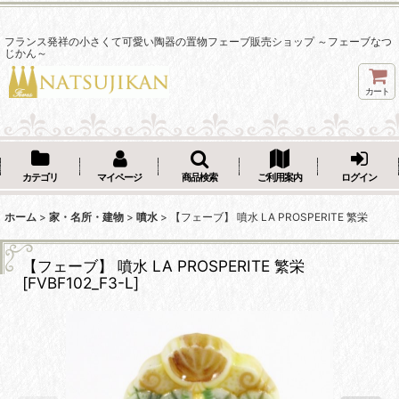
フランス発祥の小さくて可愛い陶器の置物フェーブ販売ショップ ～フェーブなつ
じかん～
カート
カテゴリ
マイページ
商品検索
ご利用案内
ログイン
ホーム
>
家・名所・建物
>
噴水
>
【フェーブ】 噴水 LA PROSPERITE 繁栄
【フェーブ】 噴水 LA PROSPERITE 繁栄
[
FVBF102_F3-L
]