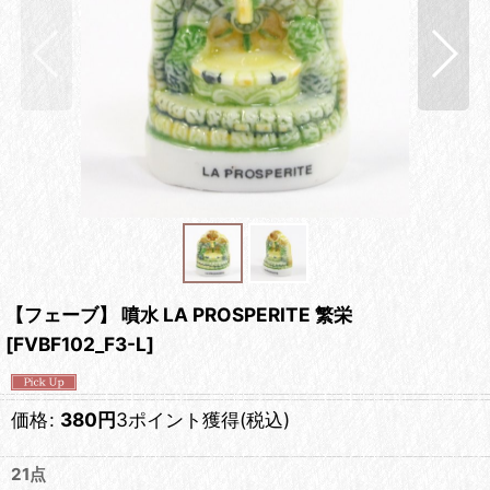
【フェーブ】 噴水 LA PROSPERITE 繁栄
[
FVBF102_F3-L
]
価格
:
380
円
3ポイント獲得
(税込)
21点