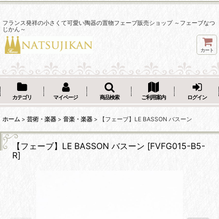
フランス発祥の小さくて可愛い陶器の置物フェーブ販売ショップ ～フェーブなつ
じかん～
カート
カテゴリ
マイページ
商品検索
ご利用案内
ログイン
ホーム
>
芸術・楽器
>
音楽・楽器
>
【フェーブ】LE BASSON バスーン
【フェーブ】LE BASSON バスーン
[
FVFG015-B5-
R
]