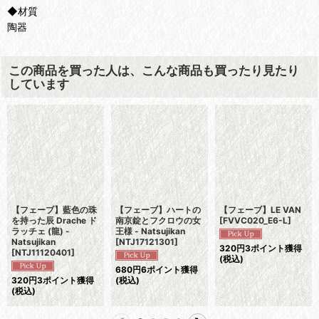
◆材質
陶器
この商品を買った人は、こんな商品も買ったり見たり
しています
【フェーブ】藍色の珠
【フェーブ】ハートの
【フェーブ】LE VAN
を持った辰 Drache ド
南京錠とフクロウの女
[
FVVC020_E6-L
]
ラッチェ (龍) -
王様 - Natsujikan
Natsujikan
[
NTJ17121301
]
320
円
3ポイント獲得
[
NTJ11120401
]
(税込)
680
円
6ポイント獲得
320
円
3ポイント獲得
(税込)
(税込)