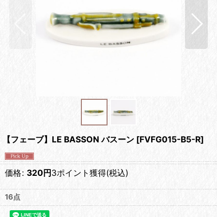
【フェーブ】LE BASSON バスーン
[
FVFG015-B5-R
]
価格
:
320
円
3ポイント獲得
(税込)
16点