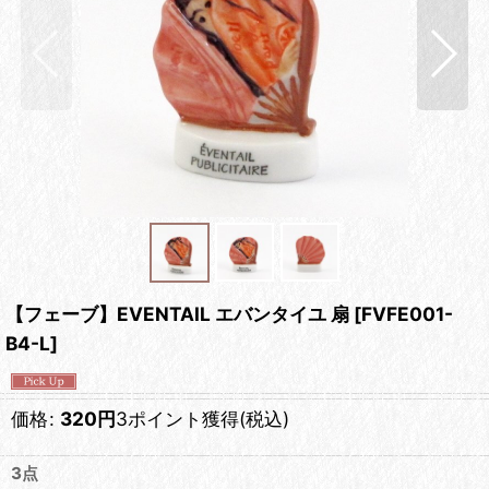
【フェーブ】EVENTAIL エバンタイユ 扇
[
FVFE001-
B4-L
]
価格
:
320
円
3ポイント獲得
(税込)
3点