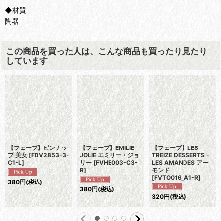
◆材質
陶器
この商品を買った人は、こんな商品も買ったり見たり
しています
【フェーブ】ピンナッ
【フェーブ】EMILIE
【フェーブ】LES
プ 美女
[
FDV2853-3-
JOLIE エミリー・ジョ
TREIZE DESSERTS -
C1-L
]
リー
[
FVHE003-C3-
LES AMANDES アー
R
]
モンド
[
FVTO016_A1-R
]
380
円
(税込)
380
円
(税込)
320
円
(税込)