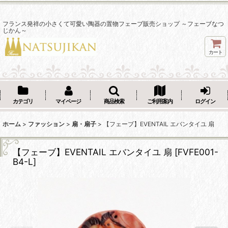
フランス発祥の小さくて可愛い陶器の置物フェーブ販売ショップ ～フェーブなつ
じかん～
カート
カテゴリ
マイページ
商品検索
ご利用案内
ログイン
ホーム
>
ファッション
>
扇・扇子
>
【フェーブ】EVENTAIL エバンタイユ 扇
【フェーブ】EVENTAIL エバンタイユ 扇
[
FVFE001-
B4-L
]