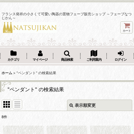
フランス発祥の小さくて可愛い陶器の置物フェーブ販売ショップ ～フェーブなつ
じかん～
カート
カテゴリ
マイページ
商品検索
ご利用案内
ログイン
ホーム
>
"ペンダント"
の
検索結果
"ペンダント"
の
検索結果
表示順変更
閉じる
8
件
商品検索
: