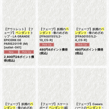
表示数
:
並び順
:
絞り込む
【アウトレット】【フ
【フェーブ】妖精の
ペ
【フェーブ】妖精の
ペ
ェーブ】
ペンダント
ト
ンダント
-春のめざめ
ンダント
-春のめざめ
ップ - LA GRANDE
[
FFA001551L2-
[
FFA001551L2-
EPICERIE DE
10_C5-R
]
4_C5-R
]
PARIS2011年 (M)
[
outlet-041
]
480
円
4ポイント獲得
480
円
4ポイント獲得
(税込)
(税込)
2,800
円
28ポイント獲
得
(税込)
【フェーブ】妖精の
ペ
【フェーブ】スケート
【フェーブ】Coeurs
ンダント
-春のめざめ
ボード
ペンダント
(紐
ハートの
ペンダント
-