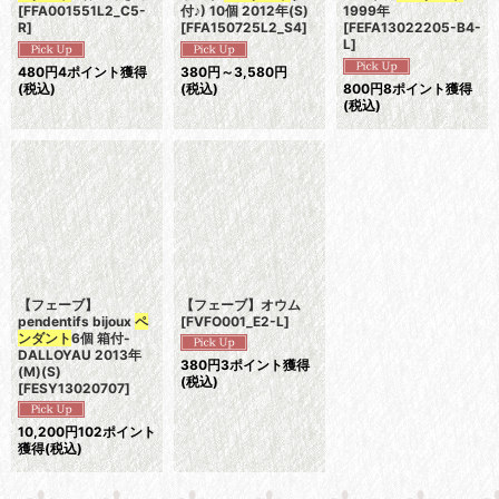
[
FFA001551L2_C5-
付♪) 10個 2012年(S)
1999年
R
]
[
FFA150725L2_S4
]
[
FEFA13022205-B4-
L
]
480
円
4ポイント獲得
380
円
～3,580
円
(税込)
(税込)
800
円
8ポイント獲得
(税込)
【フェーブ】
【フェーブ】オウム
pendentifs bijoux
ペ
[
FVFO001_E2-L
]
ンダント
6個 箱付-
DALLOYAU 2013年
380
円
3ポイント獲得
(M)(S)
(税込)
[
FESY13020707
]
10,200
円
102ポイント
獲得
(税込)