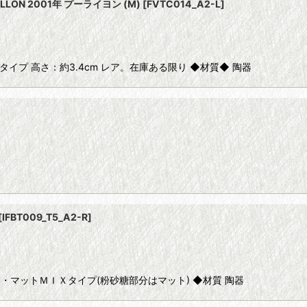
ILLON 2001年 プーライヨン (M)
[
FVTC014_A2-L
]
ツヤタイプ 高さ：約3.4cm レア。在庫ある限り ◆材質◆ 陶器
[
IFBT009_T5_A2-R
]
レンゲ ツヤ・マットＭＩＸタイプ(粉砂糖部分はマット) ◆材質 陶器