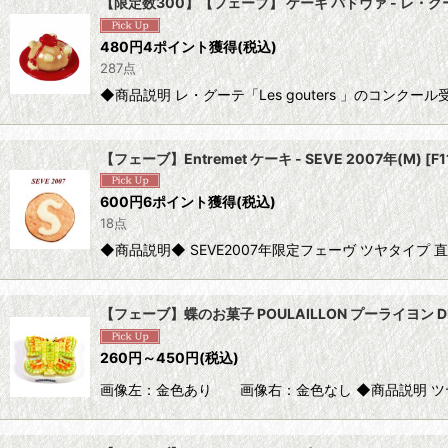
【限定数300】【フェーブ】 ケーキ パドヴァ - レ・グーテLes 
480
円
4ポイント獲得
(税込)
287点
◆商品説明 レ・グーテ「Les gouters 」のコンクー
【フェーブ】Entremet ケーキ - SEVE 2007年(M)
[
F
600
円
6ポイント獲得
(税込)
18点
◆商品説明◆ SEVE2007年限定フェーヴ ツヤタイプ 直
【フェーブ】蝶のお菓子 POULAILLON プーライヨン DE 
260
円
～450
円
(税込)
画像左：金色あり 画像右：金色なし ◆商品説明 ツヤ