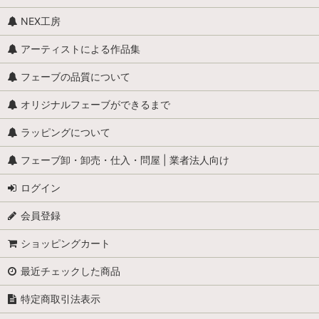
お菓子（単品）
NEX工房
アイスデザート
アーティストによる作品集
お菓子（セット）
フェーブの品質について
コーヒー
オリジナルフェーブができるまで
ラッピングについて
やさい
フェーブ卸・卸売・仕入・問屋 | 業者法人向け
くだもの
ログイン
ガレットデロワ
会員登録
マカロン
ショッピングカート
パン
最近チェックした商品
ワイン・カクテル・ブランデー
特定商取引法表示