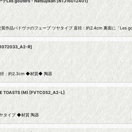
gouters - Natsujikan
[
NTJ16012401
]
ル受賞作品パドヴァのフェーブ ツヤタイプ 直径：約2.4cm 裏面に「Les g
11072033_A2-R
]
径：約2.3cm ◆材質◆ 陶器
TOASTS (M)
[
FVTC052_A2-L
]
タイプ ◆材質 陶器