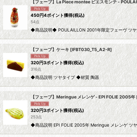
【フェーブ】La Piece montee ピエスモンテ - POULA
450
円
4ポイント獲得
(税込)
54点
◆商品説明◆ POULAILLON 2001年限定フェーヴ 
【フェーブ】ケーキ
[
IFBT030_T5_A2-R
]
320
円
3ポイント獲得
(税込)
316点
◆商品説明 ツヤタイプ ◆材質 陶器
【フェーブ】Meringue メレンゲ - EPI FOLIE 2005年
320
円
3ポイント獲得
(税込)
253点
◆商品説明 EPI FOLIE 2005年 Meringue メ