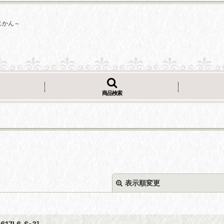
じかん～
商品検索
表示順変更
617L6_S-3
]