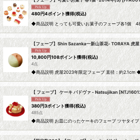
並び順
:
480
円
4ポイント獲得
(税込)
◆商品説明 とっても可愛いお菓子のフェーブ各1個 48
【フェーブ】Shin Sazanka一新山茶花- TORAYA 虎屋 
10,800
円
108ポイント獲得
(税込)
4点
◆商品説明 虎屋2023年限定フェーブ 直径：約2.1cm 
【 フェーブ】 ケーキ パドヴァ - Natsujikan
[
NTJ1601
380
円
3ポイント獲得
(税込)
485点
◆商品説明 お皿にのったケーキのフェーブ ツヤタイプ 直径