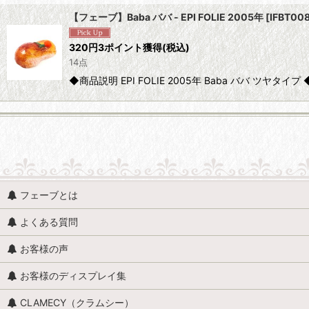
【フェーブ】Baba ババ - EPI FOLIE 2005年
[
IFBT00
320
円
3ポイント獲得
(税込)
14点
◆商品説明 EPI FOLIE 2005年 Baba ババ ツヤタイプ
食べ物 (すべての商品を表示)
フェーブとは
食べ物・食料雑貨
よくある質問
チョコレート
お客様の声
レシピ・材料
お客様のディスプレイ集
ジャム・ジャム瓶
CLAMECY（クラムシー）