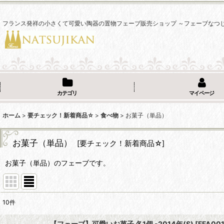
フランス発祥の小さくて可愛い陶器の置物フェーブ販売ショップ ～フェーブなつ
カテゴリ
マイページ
ホーム
>
要チェック！新着商品☆
>
食べ物
>
お菓子（単品）
お菓子（単品）
[
要チェック！新着商品☆
]
お菓子（単品）のフェーブです。
10
件
表示数
:
【フェーブ】可愛いお菓子 各1個 -2014年(S)
[
FFA001