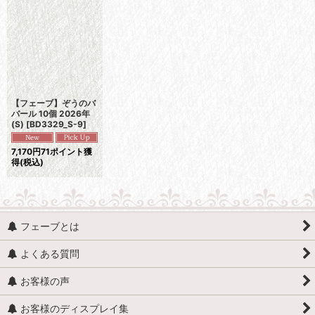
並び順
:
絞り込む
【フェーブ】ぞうのバ
バール 10個 2026年
(S)
[
BD3329_S-9
]
7,170
円
71ポイント獲
得
(税込)
フェーブとは
よくある質問
お客様の声
お客様のディスプレイ集