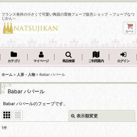
フランス発祥の小さくて可愛い陶器の置物フェーブ販売ショップ ～フェーブなつ
じかん～
カート
カテゴリ
マイページ
商品検索
ご利用案内
ログイン
ホーム
>
人形・人物
>
Babar ババール
Babar ババール
Babar ババールのフェーブです。
表示順変更
閉じる
1
件
表示数
: