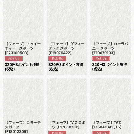
並び順
:
絞り込む
【フェーブ】トゥイー
【フェーブ】ダフィー
【フェーブ】ローラバ
ティー スポーツ
ダック スポーツ
ニー スポーツ
[
F23100503
]
[
F19070422
]
[
F19070103
]
320
円
3ポイント獲得
320
円
3ポイント獲得
320
円
3ポイント獲得
(税込)
(税込)
(税込)
【フェーブ】コヨーテ
【フェーブ】TAZ スポ
【フェーブ】TAZ
スポーツ
ーツ
[
F17060702
]
[
F15041342_T5
]
[
F18012305
]