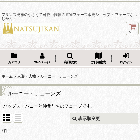
フランス発祥の小さくて可愛い陶器の置物フェーブ販売ショップ ～フェーブなつ
じかん～
カート
カテゴリ
マイページ
商品検索
ご利用案内
ログイン
ホーム
>
人形・人物
>
ルーニー・テューンズ
ルーニー・テューンズ
バッグス・バニーと仲間たちのフェーブです。
表示順変更
閉じる
7
件
表示数
: