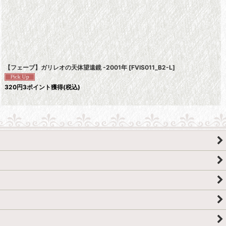
【フェーブ】ガリレオの天体望遠鏡 -2001年
[
FVIS011_B2-L
]
320
円
3ポイント獲得
(税込)