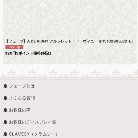
並び順
:
【フェーブ】A DE VIGNY アルフレッド・ド・ヴィニー
[
F15102906_B2-L
]
320
円
3ポイント獲得
(税込)
フェーブとは
よくある質問
お客様の声
お客様のディスプレイ集
CLAMECY（クラムシー）