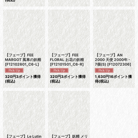
【フェーブ】FEE
【フェーブ】FEE
【フェーブ】AN
MARGOT 風車の妖精
FLORAL お花の妖精
2000 天使 2000年 -
[
F12102601_C6-L
]
[
F12101501_C6-R
]
7個(S)
[
F12072306
]
320
円
3ポイント獲得
320
円
3ポイント獲得
1,630
円
16ポイント獲
(税込)
(税込)
得
(税込)
【フェーブ】Le Lutin
【フェーブ】妖精 メリ