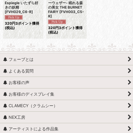
Espiegle いたずら好
ーウェザー- 眠れる森
きの妖精
の美女 THE BURNET
[
FVH029_C6-R
]
FAIRY
[
FVH003_C5-
R
]
320
円
3ポイント獲得
(税込)
320
円
3ポイント獲得
(税込)
フェーブとは
よくある質問
お客様の声
お客様のディスプレイ集
CLAMECY（クラムシー）
NEX工房
アーティストによる作品集