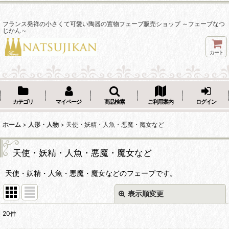
フランス発祥の小さくて可愛い陶器の置物フェーブ販売ショップ ～フェーブなつ
じかん～
カート
カテゴリ
マイページ
商品検索
ご利用案内
ログイン
ホーム
>
人形・人物
>
天使・妖精・人魚・悪魔・魔女など
天使・妖精・人魚・悪魔・魔女など
天使・妖精・人魚・悪魔・魔女などのフェーブです。
表示順変更
閉じる
20
件
表示数
: