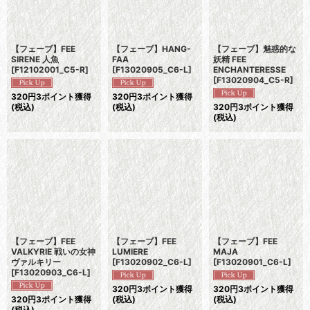
【フェーブ】FEE
【フェーブ】HANG-
【フェーブ】魅惑的な
SIRENE 人魚
FAA
妖精 FEE
[
F12102001_C5-R
]
[
F13020905_C6-L
]
ENCHANTERESSE
[
F13020904_C5-R
]
320
円
3ポイント獲得
320
円
3ポイント獲得
(税込)
(税込)
320
円
3ポイント獲得
(税込)
【フェーブ】FEE
【フェーブ】FEE
【フェーブ】FEE
VALKYRIE 戦いの女神
LUMIERE
MAJA
ヴァルキリー
[
F13020902_C6-L
]
[
F13020901_C6-L
]
[
F13020903_C6-L
]
320
円
3ポイント獲得
320
円
3ポイント獲得
320
円
3ポイント獲得
(税込)
(税込)
(税込)