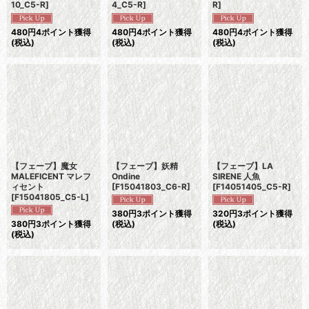
10_C5-R
]
4_C5-R
]
R
]
480
円
4ポイント獲得
480
円
4ポイント獲得
480
円
4ポイント獲得
(税込)
(税込)
(税込)
【フェーブ】魔女
【フェーブ】妖精
【フェーブ】LA
MALEFICENT マレフ
Ondine
SIRENE 人魚
ィセント
[
F15041803_C6-R
]
[
F14051405_C5-R
]
[
F15041805_C5-L
]
380
円
3ポイント獲得
320
円
3ポイント獲得
380
円
3ポイント獲得
(税込)
(税込)
(税込)