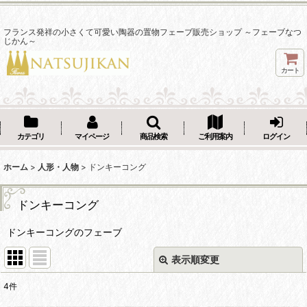
フランス発祥の小さくて可愛い陶器の置物フェーブ販売ショップ ～フェーブなつ
じかん～
カート
カテゴリ
マイページ
商品検索
ご利用案内
ログイン
ホーム
>
人形・人物
>
ドンキーコング
ドンキーコング
ドンキーコングのフェーブ
表示順変更
閉じる
4
件
表示数
: