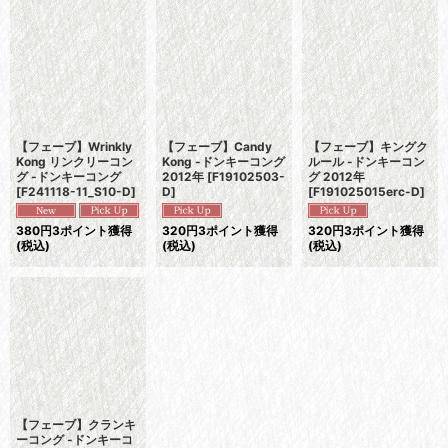
並び順
:
絞り込む
【フェーブ】Wrinkly
【フェーブ】Candy
【フェーブ】キングク
Kong リンクリーコン
Kong -ドンキーコング
ルール -ドンキーコン
グ -ドンキーコング
2012年
[
F19102503-
グ 2012年
[
F241118-11_S10-D
]
D
]
[
F191025015erc-D
]
380
円
3ポイント獲得
320
円
3ポイント獲得
320
円
3ポイント獲得
(税込)
(税込)
(税込)
【フェーブ】クランキ
ーコング -ドンキーコ