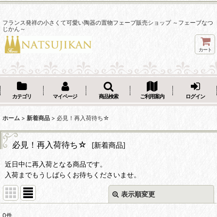
フランス発祥の小さくて可愛い陶器の置物フェーブ販売ショップ ～フェーブなつ
じかん～
カート
カテゴリ
マイページ
商品検索
ご利用案内
ログイン
ホーム
>
新着商品
>
必見！再入荷待ち☆
必見！再入荷待ち☆
[
新着商品
]
近日中に再入荷となる商品です。
入荷までもうしばらくお待ちくださいませ。
表示順変更
閉じる
0
件