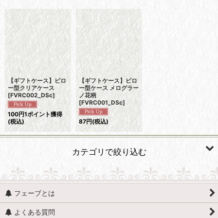
表示数
:
並び順
:
絞り込む
【ギフトケース】ピロ
【ギフトケース】ピロ
ー型クリアケース
ー型ケース メログラー
[
FVRC002_DSc
]
ノ花柄
[
FVRC001_DSc
]
100
円
1ポイント獲得
(税込)
87
円
(税込)
カテゴリで絞り込む
ラッピング・ギフト・ギフトＢＯＸ (すべての商品を表示)
フェーブとは
ギフトケース・クリアケース
よくある質問