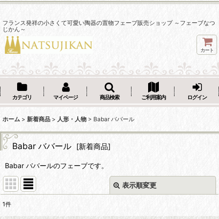
フランス発祥の小さくて可愛い陶器の置物フェーブ販売ショップ ～フェーブなつ
じかん～
カート
カテゴリ
マイページ
商品検索
ご利用案内
ログイン
ホーム
>
新着商品
>
人形・人物
>
Babar ババール
Babar ババール
[
新着商品
]
Babar ババールのフェーブです。
表示順変更
閉じる
1
件
表示数
: