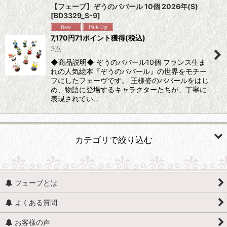
【フェーブ】ぞうのババール 10個 2026年(S)
[
BD3329_S-9
]
並び順
:
7,170
円
71ポイント獲得
(税込)
3点
絞り込む
◆商品説明◆ ぞうのババール10個 フランス生ま
れの人気絵本『ぞうのババール』の世界をモチー
フにしたフェーヴです。 王様姿のババールをはじ
め、物語に登場するキャラクターたちが、丁寧に
表現されてい…
カテゴリで絞り込む
人形・人物 (すべての商品を表示)
フェーブとは
人形・人物全般
よくある質問
赤ちゃん・子供
お客様の声