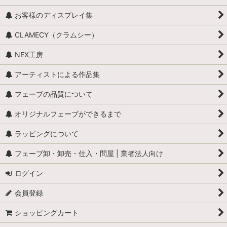
アンティークドール
お客様のディスプレイ集
映画・ヒーロー
CLAMECY（クラムシー）
エミリー・ジョリー
NEX工房
王・貴族・英雄・歴史上の人物
アーティストによる作品集
おやすみなさい、こども達 / くまのヌーヌー
フェーブの品質について
怪物
オリジナルフェーブができるまで
ラッピングについて
学校
フェーブ卸・卸売・仕入・問屋 | 業者法人向け
学者・発明家・詩人
ログイン
カリメロ
会員登録
キティ
ショッピングカート
小人