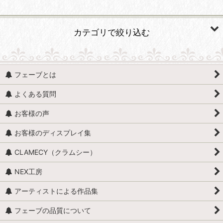
並び順
:
カテゴリで絞り込む
絞り込む
人形・人物 (すべての商品を表示)
フェーブとは
人形・人物全般
よくある質問
赤ちゃん・子供
お客様の声
アンティークドール
お客様のディスプレイ集
映画・ヒーロー
CLAMECY（クラムシー）
エミリー・ジョリー
NEX工房
王・貴族・英雄・歴史上の人物
アーティストによる作品集
おやすみなさい、こども達 / くまのヌーヌー
フェーブの品質について