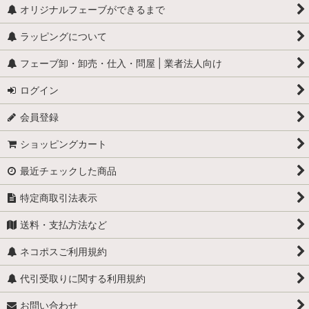
怪物
オリジナルフェーブができるまで
ラッピングについて
学校
フェーブ卸・卸売・仕入・問屋 | 業者法人向け
学者・発明家・詩人
ログイン
カリメロ
会員登録
キティ
ショッピングカート
小人
最近チェックした商品
くまのプーさん
特定商取引法表示
スヌーピー
送料・支払方法など
少年ブールと愛犬ビル
ネコポスご利用規約
職業・仕事
代引受取りに関する利用規約
お問い合わせ
スーパーマン