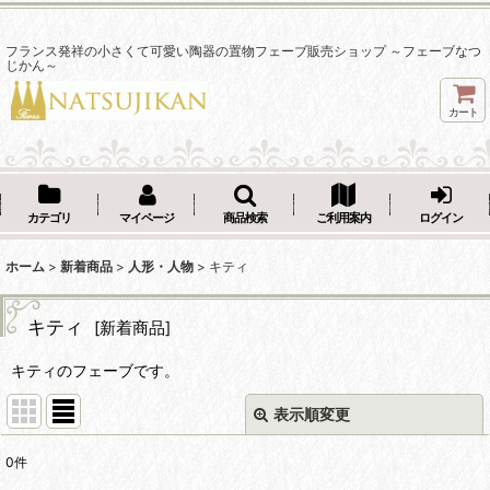
フランス発祥の小さくて可愛い陶器の置物フェーブ販売ショップ ～フェーブなつ
じかん～
カート
カテゴリ
マイページ
商品検索
ご利用案内
ログイン
ホーム
>
新着商品
>
人形・人物
>
キティ
キティ
[
新着商品
]
キティのフェーブです。
表示順変更
閉じる
0
件
表示数
: