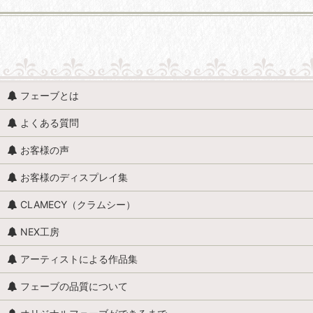
並び順
:
人形・人物 (すべての商品を表示)
フェーブとは
人形・人物全般
よくある質問
赤ちゃん・子供
お客様の声
アンティークドール
お客様のディスプレイ集
映画・ヒーロー
CLAMECY（クラムシー）
エミリー・ジョリー
NEX工房
王・貴族・英雄・歴史上の人物
アーティストによる作品集
おやすみなさい、こども達 / くまのヌーヌー
フェーブの品質について