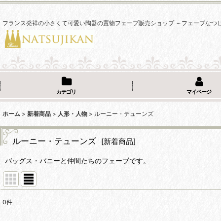
フランス発祥の小さくて可愛い陶器の置物フェーブ販売ショップ ～フェーブなつ
カテゴリ
マイページ
ホーム
>
新着商品
>
人形・人物
>
ルーニー・テューンズ
ルーニー・テューンズ
[
新着商品
]
バッグス・バニーと仲間たちのフェーブです。
0
件
表示数
: