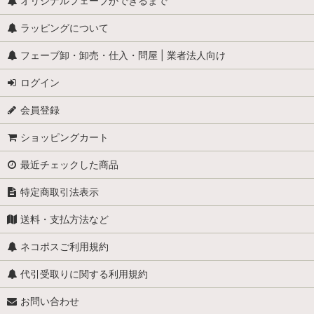
怪物
オリジナルフェーブができるまで
ラッピングについて
学校
フェーブ卸・卸売・仕入・問屋 | 業者法人向け
学者・発明家・詩人
ログイン
カリメロ
会員登録
キティ
ショッピングカート
小人
最近チェックした商品
くまのプーさん
特定商取引法表示
スヌーピー
送料・支払方法など
少年ブールと愛犬ビル
ネコポスご利用規約
職業・仕事
代引受取りに関する利用規約
お問い合わせ
スーパーマン