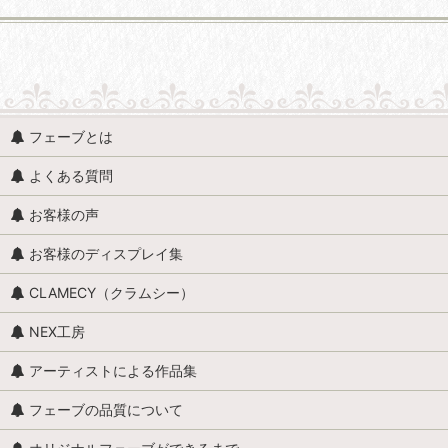
並び順
:
人形・人物 (すべての商品を表示)
フェーブとは
人形・人物全般
よくある質問
赤ちゃん・子供
お客様の声
アンティークドール
お客様のディスプレイ集
映画・ヒーロー
CLAMECY（クラムシー）
エミリー・ジョリー
NEX工房
王・貴族・英雄・歴史上の人物
アーティストによる作品集
おやすみなさい、こども達 / くまのヌーヌー
フェーブの品質について