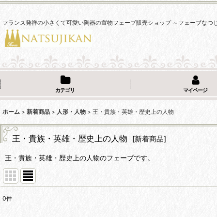
フランス発祥の小さくて可愛い陶器の置物フェーブ販売ショップ ～フェーブなつ
カテゴリ
マイページ
ホーム
>
新着商品
>
人形・人物
>
王・貴族・英雄・歴史上の人物
王・貴族・英雄・歴史上の人物
[
新着商品
]
王・貴族・英雄・歴史上の人物のフェーブです。
0
件
表示数
: