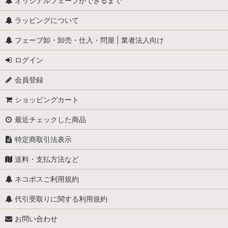
怪物
オリジナルフェーブができるまで
ラッピングについて
学校
フェーブ卸・卸売・仕入・問屋 | 業者法人向け
学者・発明家・詩人
ログイン
カリメロ
会員登録
キティ
ショッピングカート
小人
最近チェックした商品
くまのプーさん
特定商取引法表示
スヌーピー
送料・支払方法など
少年ブールと愛犬ビル
ネコポスご利用規約
職業・仕事
代引受取りに関する利用規約
お問い合わせ
スーパーマン