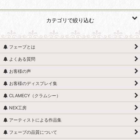
並び順
:
カテゴリで絞り込む
絞り込む
人形・人物 (すべての商品を表示)
フェーブとは
人形・人物全般
よくある質問
赤ちゃん・子供
お客様の声
アンティークドール
お客様のディスプレイ集
映画・ヒーロー
CLAMECY（クラムシー）
エミリー・ジョリー
NEX工房
王・貴族・英雄・歴史上の人物
アーティストによる作品集
おやすみなさい、こども達 / くまのヌーヌー
フェーブの品質について