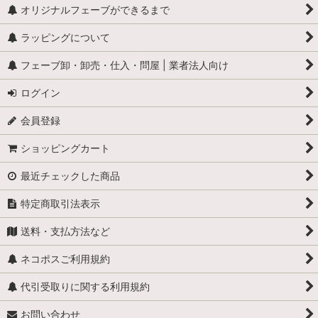
怪物
オリジナルフェーブができるまで
ラッピングについて
学校
フェーブ卸・卸売・仕入・問屋 | 業者法人向け
学者・発明家・詩人
ログイン
カリメロ
会員登録
キティ
ショッピングカート
小人
最近チェックした商品
くまのプーさん
特定商取引法表示
スヌーピー
送料・支払方法など
少年ブールと愛犬ビル
ネコポスご利用規約
職業・仕事
代引受取りに関する利用規約
お問い合わせ
スーパーマン