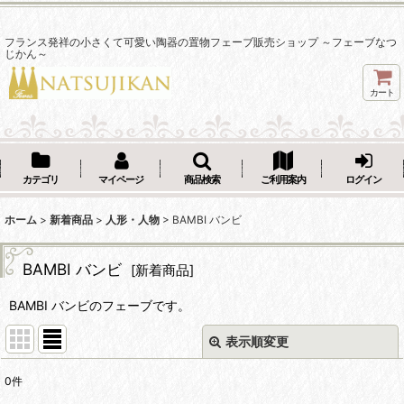
フランス発祥の小さくて可愛い陶器の置物フェーブ販売ショップ ～フェーブなつ
じかん～
カート
カテゴリ
マイページ
商品検索
ご利用案内
ログイン
ホーム
>
新着商品
>
人形・人物
>
BAMBI バンビ
BAMBI バンビ
[
新着商品
]
BAMBI バンビのフェーブです。
表示順変更
閉じる
0
件
表示数
: