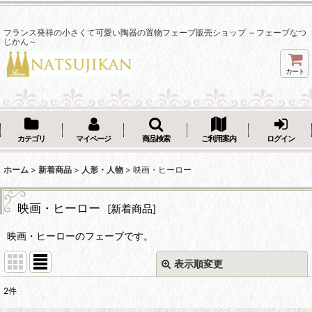
フランス発祥の小さくて可愛い陶器の置物フェーブ販売ショップ ～フェーブなつ
じかん～
カート
カテゴリ
マイページ
商品検索
ご利用案内
ログイン
ホーム
>
新着商品
>
人形・人物
>
映画・ヒーロー
映画・ヒーロー
[
新着商品
]
映画・ヒーローのフェーブです。
表示順変更
閉じる
2
件
表示数
: