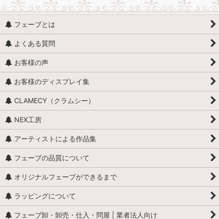
人形・人物 (すべての商品を表示)
フェーブとは
人形・人物全般
よくある質問
赤ちゃん・子供
お客様の声
アンティークドール
お客様のディスプレイ集
映画・ヒーロー
CLAMECY（クラムシー）
エミリー・ジョリー
NEX工房
王・貴族・英雄・歴史上の人物
アーティストによる作品集
おやすみなさい、こども達 / くまのヌーヌー
フェーブの品質について
怪物
オリジナルフェーブができるまで
ラッピングについて
学校
フェーブ卸・卸売・仕入・問屋 | 業者法人向け
学者・発明家・詩人