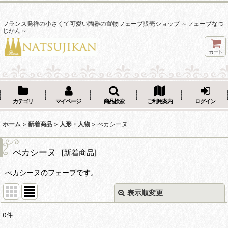
フランス発祥の小さくて可愛い陶器の置物フェーブ販売ショップ ～フェーブなつ
じかん～
カート
カテゴリ
マイページ
商品検索
ご利用案内
ログイン
ホーム
>
新着商品
>
人形・人物
>
べカシーヌ
べカシーヌ
[
新着商品
]
べカシーヌのフェーブです。
表示順変更
閉じる
0
件
表示数
: