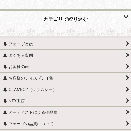
並び順
:
カテゴリで絞り込む
絞り込む
人形・人物 (すべての商品を表示)
フェーブとは
人形・人物全般
よくある質問
赤ちゃん・子供
お客様の声
アンティークドール
お客様のディスプレイ集
映画・ヒーロー
CLAMECY（クラムシー）
エミリー・ジョリー
NEX工房
王・貴族・英雄・歴史上の人物
アーティストによる作品集
おやすみなさい、こども達 / くまのヌーヌー
フェーブの品質について