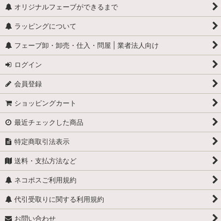
怪物
オリジナルフェーブができるまで
ラッピングについて
学校
フェーブ卸・卸売・仕入・問屋 | 業者法人向け
学者・発明家・詩人
ログイン
カリメロ
会員登録
キティ
ショッピングカート
小人
最近チェックした商品
くまのプーさん
特定商取引法表示
スヌーピー
送料・支払方法など
少年ブールと愛犬ビル
ネコポスご利用規約
職業・仕事
代引受取りに関する利用規約
お問い合わせ
スーパーマン