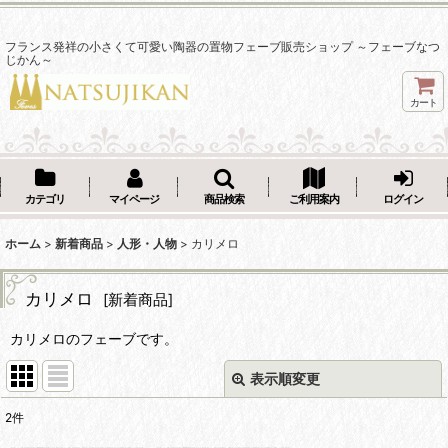
フランス発祥の小さくて可愛い陶器の置物フェーブ販売ショップ ～フェーブなつ
じかん～
カート
カテゴリ
マイページ
商品検索
ご利用案内
ログイン
ホーム
>
新着商品
>
人形・人物
>
カリメロ
カリメロ
[
新着商品
]
カリメロのフェーブです。
表示順変更
閉じる
2
件
表示数
: