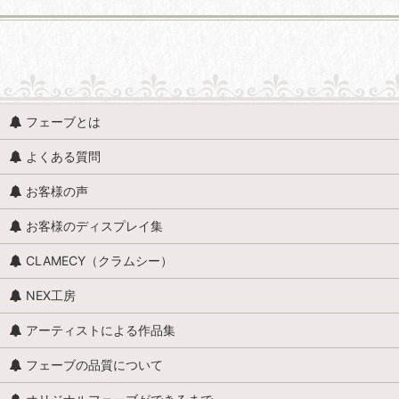
並び順
:
人形・人物 (すべての商品を表示)
フェーブとは
人形・人物全般
よくある質問
赤ちゃん・子供
お客様の声
アンティークドール
お客様のディスプレイ集
映画・ヒーロー
CLAMECY（クラムシー）
エミリー・ジョリー
NEX工房
王・貴族・英雄・歴史上の人物
アーティストによる作品集
おやすみなさい、こども達 / くまのヌーヌー
フェーブの品質について