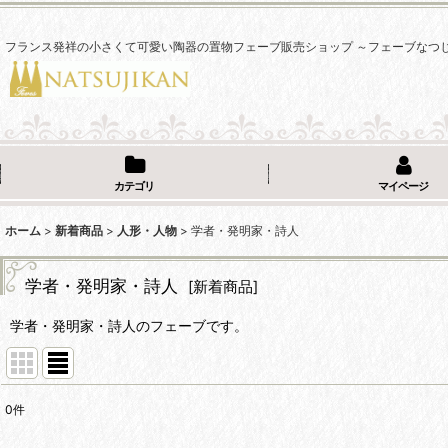
フランス発祥の小さくて可愛い陶器の置物フェーブ販売ショップ ～フェーブなつ
カテゴリ
マイページ
ホーム
>
新着商品
>
人形・人物
>
学者・発明家・詩人
学者・発明家・詩人
[
新着商品
]
学者・発明家・詩人のフェーブです。
0
件
表示数
: