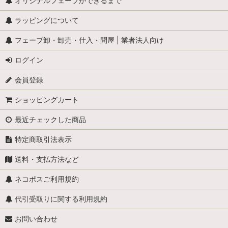
怪物
オリジナルフェーブができるまで
ラッピングについて
学校
フェーブ卸・卸売・仕入・問屋 | 業者法人向け
学者・発明家・詩人
ログイン
カリメロ
会員登録
キティ
ショッピングカート
小人
最近チェックした商品
くまのプーさん
特定商取引法表示
スヌーピー
送料・支払方法など
少年ブールと愛犬ビル
ネコポスご利用規約
職業・仕事
代引受取りに関する利用規約
お問い合わせ
スーパーマン