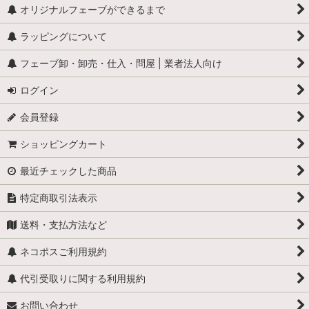
怪物
オリジナルフェーブができるまで
ラッピングについて
学校
フェーブ卸・卸売・仕入・問屋 | 業者法人向け
学者・発明家・詩人
ログイン
カリメロ
会員登録
キティ
ショッピングカート
小人
最近チェックした商品
くまのプーさん
特定商取引法表示
スヌーピー
送料・支払方法など
少年ブールと愛犬ビル
ネコポスご利用規約
職業・仕事
代引受取りに関する利用規約
お問い合わせ
スーパーマン