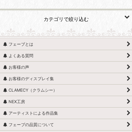
並び順
:
カテゴリで絞り込む
絞り込む
人形・人物 (すべての商品を表示)
フェーブとは
人形・人物全般
よくある質問
赤ちゃん・子供
お客様の声
アンティークドール
お客様のディスプレイ集
映画・ヒーロー
CLAMECY（クラムシー）
エミリー・ジョリー
NEX工房
王・貴族・英雄・歴史上の人物
アーティストによる作品集
おやすみなさい、こども達 / くまのヌーヌー
フェーブの品質について