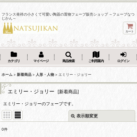
フランス発祥の小さくて可愛い陶器の置物フェーブ販売ショップ ～フェーブなつ
じかん～
カート
カテゴリ
マイページ
商品検索
ご利用案内
ログイン
ホーム
>
新着商品
>
人形・人物
>
エミリー・ジョリー
エミリー・ジョリー
[
新着商品
]
エミリー・ジョリーのフェーブです。
表示順変更
閉じる
0
件
表示数
: