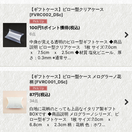
サブカテゴリ
:
【ギフトケース】ピロー型クリアケース
[
FVRC002_DSc
]
表示数
:
100
円
1ポイント獲得
(税込)
6点
並び順
:
中身が見える透明のピロー型ギフトケース ◆商品
説明 ピロー型クリアケース 1枚 サイズ:7.0cm
絞り込む
ｘ 7.5cm ｘ 2.5cm ◆材質 塩化ビニール、厚
さ：0.3mm ※通常サ…
【ギフトケース】ピロー型ケース メログラーノ花
柄
[
FVRC001_DSc
]
87
円
(税込)
34点
白地に花柄のとっても上品なイタリア製ギフト
BOXです ◆商品説明 メログラーノシリーズ、ピ
ロー型ギフトケース 1枚 サイズ:7.0cm ｘ
6.8cm ｘ 2.3cm 柄：花柄 色：ホワ…