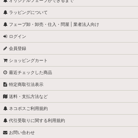
怪物
オリジナルフェーブができるまで
ラッピングについて
学校
フェーブ卸・卸売・仕入・問屋 | 業者法人向け
学者・発明家・詩人
ログイン
カリメロ
会員登録
キティ
ショッピングカート
小人
最近チェックした商品
くまのプーさん
特定商取引法表示
スヌーピー
送料・支払方法など
少年ブールと愛犬ビル
ネコポスご利用規約
職業・仕事
代引受取りに関する利用規約
お問い合わせ
スーパーマン