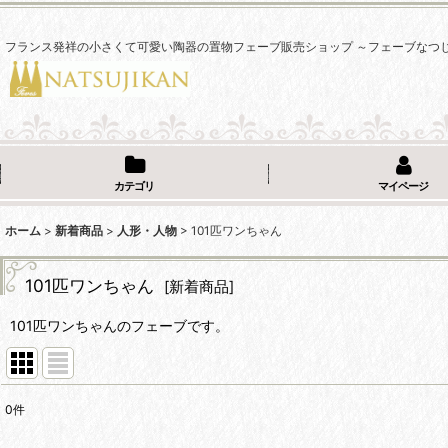
フランス発祥の小さくて可愛い陶器の置物フェーブ販売ショップ ～フェーブなつ
カテゴリ
マイページ
ホーム
>
新着商品
>
人形・人物
>
101匹ワンちゃん
101匹ワンちゃん
[
新着商品
]
101匹ワンちゃんのフェーブです。
0
件
表示数
: