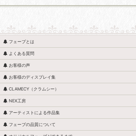
並び順
:
人形・人物 (すべての商品を表示)
フェーブとは
人形・人物全般
よくある質問
赤ちゃん・子供
お客様の声
アンティークドール
お客様のディスプレイ集
映画・ヒーロー
CLAMECY（クラムシー）
エミリー・ジョリー
NEX工房
王・貴族・英雄・歴史上の人物
アーティストによる作品集
おやすみなさい、こども達 / くまのヌーヌー
フェーブの品質について