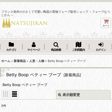
フランス発祥の小さくて可愛い陶器の置物フェーブ販売ショップ ～フェーブなつ
じかん～
カート
カテゴリ
マイページ
商品検索
ご利用案内
ログイン
ホーム
>
新着商品
>
人形・人物
>
Betty Boop ベティー ブープ
Betty Boop ベティー ブープ
[
新着商品
]
Betty Boop ベティー ブープ
表示順変更
閉じる
0
件
表示数
: