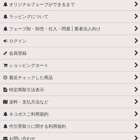
怪物
オリジナルフェーブができるまで
ラッピングについて
学校
フェーブ卸・卸売・仕入・問屋 | 業者法人向け
学者・発明家・詩人
ログイン
カリメロ
会員登録
キティ
ショッピングカート
小人
最近チェックした商品
くまのプーさん
特定商取引法表示
スヌーピー
送料・支払方法など
少年ブールと愛犬ビル
ネコポスご利用規約
職業・仕事
代引受取りに関する利用規約
お問い合わせ
スーパーマン