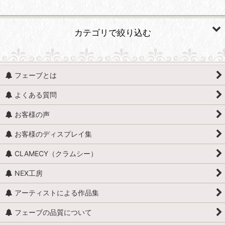
並び順
:
カテゴリで絞り込む
絞り込む
人形・人物 (すべての商品を表示)
フェーブとは
人形・人物全般
よくある質問
赤ちゃん・子供
お客様の声
アンティークドール
お客様のディスプレイ集
映画・ヒーロー
CLAMECY（クラムシー）
エミリー・ジョリー
NEX工房
王・貴族・英雄・歴史上の人物
アーティストによる作品集
おやすみなさい、こども達 / くまのヌーヌー
フェーブの品質について