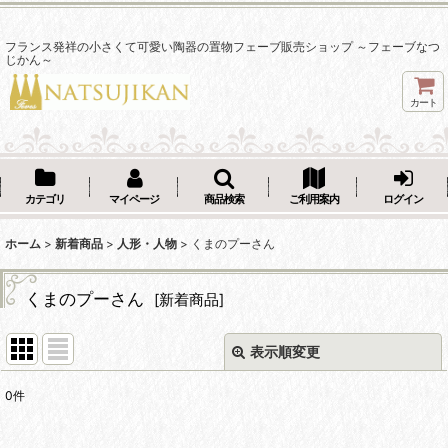
フランス発祥の小さくて可愛い陶器の置物フェーブ販売ショップ ～フェーブなつ
じかん～
カート
カテゴリ
マイページ
商品検索
ご利用案内
ログイン
ホーム
>
新着商品
>
人形・人物
>
くまのプーさん
くまのプーさん
[
新着商品
]
表示順変更
閉じる
0
件
表示数
: