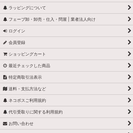
ラッピングについて
学校
フェーブ卸・卸売・仕入・問屋 | 業者法人向け
学者・発明家・詩人
ログイン
カリメロ
会員登録
キティ
ショッピングカート
小人
最近チェックした商品
くまのプーさん
特定商取引法表示
スヌーピー
送料・支払方法など
少年ブールと愛犬ビル
ネコポスご利用規約
職業・仕事
代引受取りに関する利用規約
お問い合わせ
スーパーマン