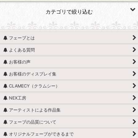
並び順
:
カテゴリで絞り込む
絞り込む
人形・人物 (すべての商品を表示)
フェーブとは
人形・人物全般
よくある質問
赤ちゃん・子供
お客様の声
アンティークドール
お客様のディスプレイ集
映画・ヒーロー
CLAMECY（クラムシー）
エミリー・ジョリー
NEX工房
王・貴族・英雄・歴史上の人物
アーティストによる作品集
おやすみなさい、こども達 / くまのヌーヌー
フェーブの品質について
怪物
オリジナルフェーブができるまで