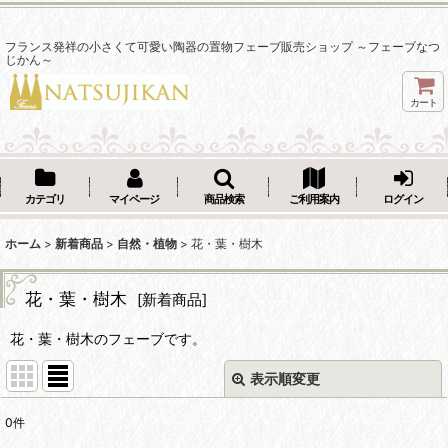
フランス発祥の小さくて可愛い陶器の置物フェーブ販売ショップ ～フェーブなつ
じかん～
カート
カテゴリ
マイページ
商品検索
ご利用案内
ログイン
ホーム
>
新着商品
>
自然・植物
>
花・葉・樹木
花・葉・樹木
[
新着商品
]
花・葉・樹木のフェーブです。
表示順変更
閉じる
0
件
表示数
: